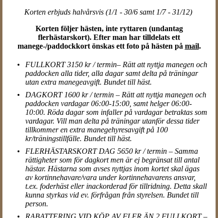
Korten erbjuds halvårsvis (1/1 - 30/6 samt 1/7 - 31/12)
Korten följer hästen, inte ryttaren (undantag
flerhästarskort). Efter man har tilldelats ett
manege-/paddockkort önskas ett foto på hästen på
mail
.
FULLKORT 3150 kr / termin– Rätt att nyttja manegen och
paddocken alla tider, alla dagar samt delta på träningar
utan extra manegeavgift. Bundet till häst.
DAGKORT 1600 kr / termin – Rätt att nyttja manegen och
paddocken vardagar 06:00-15:00, samt helger 06:00-
10:00. Röda dagar som infaller på vardagar betraktas som
vardagar. Vill man delta på träningar utanför dessa tider
tillkommer en extra manegehyresavgift på 100
kr/träningstillfälle. Bundet till häst.
FLERHÄSTARSKORT DAG 5650 kr / termin – Samma
rättigheter som för dagkort men är ej begränsat till antal
hästar. Hästarna som avses nyttjas inom kortet skal ägas
av kortinnehavare/vara under kortinnehavarens ansvar,
t.ex. foderhäst eller inackorderad för tillridning. Detta skall
kunna styrkas vid ev. förfrågan från styrelsen. Bundet till
person.
RABATTERING VID KÖP AV FLER ÄN 2 FULLKORT –