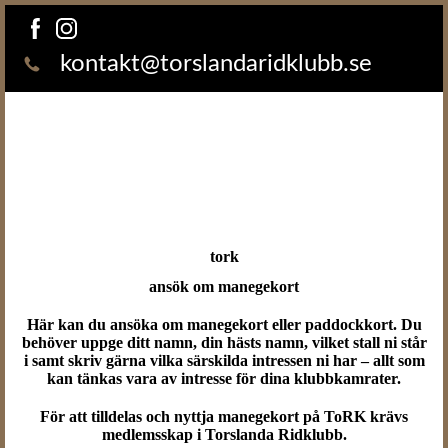
kontakt@torslandaridklubb.se
tork
ansök om manegekort
Här kan du ansöka om manegekort eller paddockkort. Du
behöver uppge ditt namn, din hästs namn, vilket stall ni står
i samt skriv gärna vilka särskilda intressen ni har – allt som
kan tänkas vara av intresse för dina klubbkamrater.
För att tilldelas och nyttja manegekort på ToRK krävs
medlemsskap i Torslanda Ridklubb.